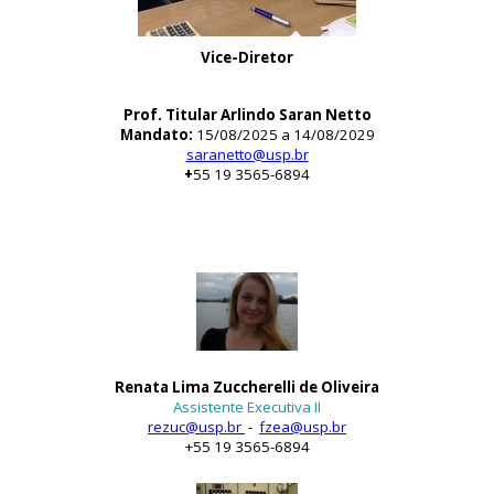
Vice-Diretor
Prof. Titular Arlindo Saran Netto
Mandato:
15/08/2025 a 14/08/2029
saranetto@usp.br
+
55 19 3565-6894
Renata Lima Zuccherelli de Oliveira
Assistente Executiva II
rezuc@usp.br
-
fzea@usp.br
+
55 19 3565-6894