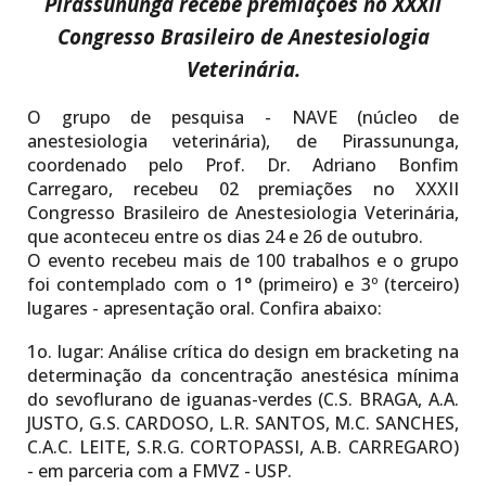
Pirassununga recebe
premiações no
XXXII
Congresso Brasileiro de Anestesiologia
Veterinária
.
O grupo de pesquisa - NAVE (núcleo de
anestesiologia veterinária), de Pirassununga,
coordenado pelo Prof. Dr. Adriano Bonfim
Carregaro, recebeu 02 premiações no XXXII
Congresso Brasileiro de Anestesiologia Veterinária,
que aconteceu entre os dias 24 e 26 de outubro.
O evento recebeu mais de 100 trabalhos e o grupo
foi contemplado com o 1° (primeiro) e 3º (terceiro)
lugares - apresentação oral. Confira abaixo:
1o. lugar:
Análise crítica do design em bracketing na
determinação da concentração anestésica mínima
do sevoflurano de iguanas-verdes (C.S. BRAGA, A.A.
JUSTO, G.S. CARDOSO, L.R. SANTOS, M.C. SANCHES,
C.A.C. LEITE, S.R.G. CORTOPASSI, A.B. CARREGARO)
- em parceria com a FMVZ - USP.