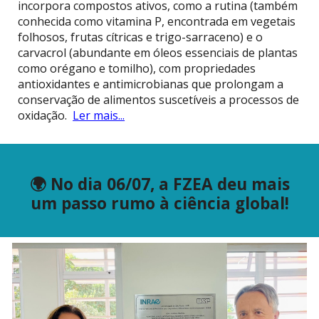
incorpora compostos ativos, como a rutina (também
conhecida como vitamina P, encontrada em vegetais
folhosos, frutas cítricas e trigo-sarraceno) e o
carvacrol (abundante em óleos essenciais de plantas
como orégano e tomilho), com propriedades
antioxidantes e antimicrobianas que prolongam a
conservação de alimentos suscetíveis a processos de
oxidação.
Ler mais...
🌍 No dia 06/07, a FZEA deu mais
um passo rumo à ciência global!