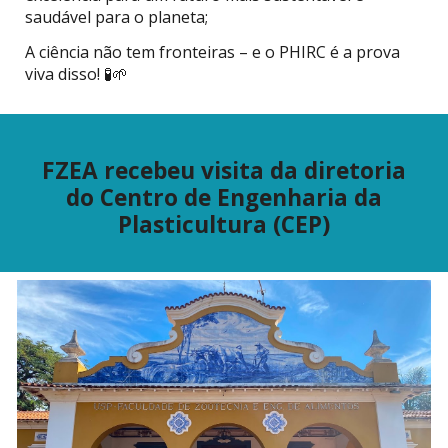
saudável para o planeta;
A ciência não tem fronteiras – e o PHIRC é a prova
viva disso! 🧪🌱
FZEA recebeu visita da diretoria
do Centro de Engenharia da
Plasticultura (CEP)