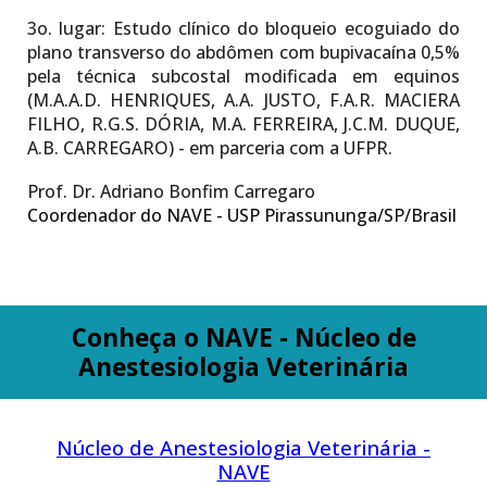
3o. lugar:
Estudo clínico do bloqueio ecoguiado do
plano transverso do abdômen com bupivacaína 0,5%
pela técnica subcostal modificada em equinos
(M.A.A.D. HENRIQUES, A.A. JUSTO, F.A.R. MACIERA
FILHO, R.G.S. DÓRIA, M.A. FERREIRA, J.C.M. DUQUE,
A.B. CARREGARO) - em parceria com a UFPR.
Prof. Dr. Adriano Bonfim Carregaro
Coordenador do NAVE - USP Pirassununga/SP/Brasil
Conheça o NAVE - Núcleo de
Anestesiologia Veterinária
Núcleo de Anestesiologia Veterinária -
NAVE