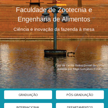
Faculdade de Zootecnia e
Engenharia de Alimentos
Ciência e inovação da fazenda à mesa
F
oto de Cecília Bastos (Jornal da USP)
editada por Régis Gonçalves (FZEA)
GRADUAÇÃO
PÓS-GRADUAÇÃO
INTERNACIONAL
DEPARTAMENTOS