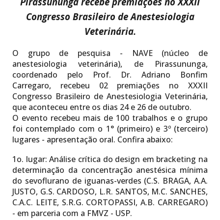
Pirassununga recebe
premiações no
XXXII
Congresso Brasileiro de Anestesiologia
Veterinária
.
O grupo de pesquisa - NAVE (núcleo de
anestesiologia veterinária), de Pirassununga,
coordenado pelo Prof. Dr. Adriano Bonfim
Carregaro, recebeu 02 premiações no XXXII
Congresso Brasileiro de Anestesiologia Veterinária,
que aconteceu entre os dias 24 e 26 de outubro.
O evento recebeu mais de 100 trabalhos e o grupo
foi contemplado com o 1° (primeiro) e 3º (terceiro)
lugares - apresentação oral. Confira abaixo:
1o. lugar:
Análise crítica do design em bracketing na
determinação da concentração anestésica mínima
do sevoflurano de iguanas-verdes (C.S. BRAGA, A.A.
JUSTO, G.S. CARDOSO, L.R. SANTOS, M.C. SANCHES,
C.A.C. LEITE, S.R.G. CORTOPASSI, A.B. CARREGARO)
- em parceria com a FMVZ - USP.