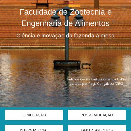
Faculdade de Zootecnia e
Engenharia de Alimentos
Ciência e inovação da fazenda à mesa
F
oto de Cecília Bastos (Jornal da USP)
editada por Régis Gonçalves (FZEA)
GRADUAÇÃO
PÓS-GRADUAÇÃO
INTERNACIONAL
DEPARTAMENTOS