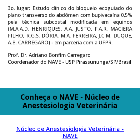
3o. lugar:
Estudo clínico do bloqueio ecoguiado do
plano transverso do abdômen com bupivacaína 0,5%
pela técnica subcostal modificada em equinos
(M.A.A.D. HENRIQUES, A.A. JUSTO, F.A.R. MACIERA
FILHO, R.G.S. DÓRIA, M.A. FERREIRA, J.C.M. DUQUE,
A.B. CARREGARO) - em parceria com a UFPR.
Prof. Dr. Adriano Bonfim Carregaro
Coordenador do NAVE - USP Pirassununga/SP/Brasil
Conheça o NAVE - Núcleo de
Anestesiologia Veterinária
Núcleo de Anestesiologia Veterinária -
NAVE