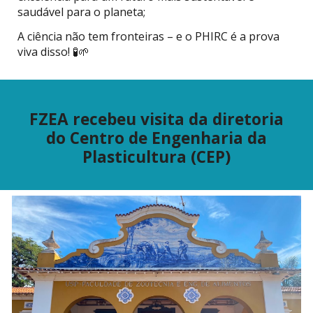
saudável para o planeta;
A ciência não tem fronteiras – e o PHIRC é a prova
viva disso! 🧪🌱
FZEA recebeu visita da diretoria
do Centro de Engenharia da
Plasticultura (CEP)