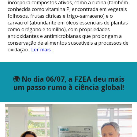
incorpora compostos ativos, como a rutina (também
conhecida como vitamina P, encontrada em vegetais
folhosos, frutas cítricas e trigo-sarraceno) e o
carvacrol (abundante em óleos essenciais de plantas
como orégano e tomilho), com propriedades
antioxidantes e antimicrobianas que prolongam a
conservação de alimentos suscetíveis a processos de
oxidação.
Ler mais...
🌍 No dia 06/07, a FZEA deu mais
um passo rumo à ciência global!