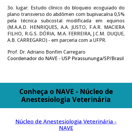
3o. lugar:
Estudo clínico do bloqueio ecoguiado do
plano transverso do abdômen com bupivacaína 0,5%
pela técnica subcostal modificada em equinos
(M.A.A.D. HENRIQUES, A.A. JUSTO, F.A.R. MACIERA
FILHO, R.G.S. DÓRIA, M.A. FERREIRA, J.C.M. DUQUE,
A.B. CARREGARO) - em parceria com a UFPR.
Prof. Dr. Adriano Bonfim Carregaro
Coordenador do NAVE - USP Pirassununga/SP/Brasil
Conheça o NAVE - Núcleo de
Anestesiologia Veterinária
Núcleo de Anestesiologia Veterinária -
NAVE