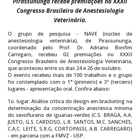
Pirassununga recebe
premiações no
XXXII
Congresso Brasileiro de Anestesiologia
Veterinária
.
O grupo de pesquisa - NAVE (núcleo de
anestesiologia veterinária), de Pirassununga,
coordenado pelo Prof. Dr. Adriano Bonfim
Carregaro, recebeu 02 premiações no XXXII
Congresso Brasileiro de Anestesiologia Veterinária,
que aconteceu entre os dias 24 e 26 de outubro.
O evento recebeu mais de 100 trabalhos e o grupo
foi contemplado com o 1° (primeiro) e 3º (terceiro)
lugares - apresentação oral. Confira abaixo:
1o. lugar:
Análise crítica do design em bracketing na
determinação da concentração anestésica mínima
do sevoflurano de iguanas-verdes (C.S. BRAGA, A.A.
JUSTO, G.S. CARDOSO, L.R. SANTOS, M.C. SANCHES,
C.A.C. LEITE, S.R.G. CORTOPASSI, A.B. CARREGARO)
- em parceria com a FMVZ - USP.