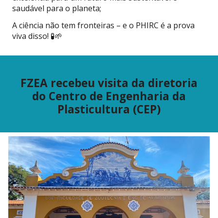
saudável para o planeta;
A ciência não tem fronteiras – e o PHIRC é a prova
viva disso! 🧪🌱
FZEA recebeu visita da diretoria
do Centro de Engenharia da
Plasticultura (CEP)