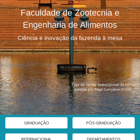
Faculdade de Zootecnia e
Engenharia de Alimentos
Ciência e inovação da fazenda à mesa
F
oto de Cecília Bastos (Jornal da USP)
editada por Régis Gonçalves (FZEA)
GRADUAÇÃO
PÓS-GRADUAÇÃO
INTERNACIONAL
DEPARTAMENTOS