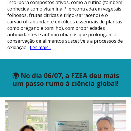
incorpora compostos ativos, como a rutina (também
conhecida como vitamina P, encontrada em vegetais
folhosos, frutas cítricas e trigo-sarraceno) e o
carvacrol (abundante em óleos essenciais de plantas
como orégano e tomilho), com propriedades
antioxidantes e antimicrobianas que prolongam a
conservação de alimentos suscetíveis a processos de
oxidação.
Ler mais...
🌍 No dia 06/07, a FZEA deu mais
um passo rumo à ciência global!