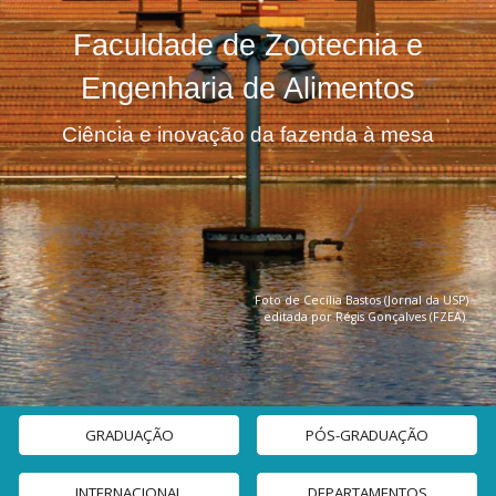
Faculdade de Zootecnia e
Engenharia de Alimentos
Ciência e inovação da fazenda à mesa
F
oto de Cecília Bastos (Jornal da USP)
editada por Régis Gonçalves (FZEA)
GRADUAÇÃO
PÓS-GRADUAÇÃO
INTERNACIONAL
DEPARTAMENTOS