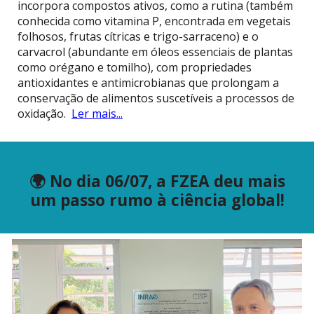
incorpora compostos ativos, como a rutina (também
conhecida como vitamina P, encontrada em vegetais
folhosos, frutas cítricas e trigo-sarraceno) e o
carvacrol (abundante em óleos essenciais de plantas
como orégano e tomilho), com propriedades
antioxidantes e antimicrobianas que prolongam a
conservação de alimentos suscetíveis a processos de
oxidação.
Ler mais...
🌍 No dia 06/07, a FZEA deu mais
um passo rumo à ciência global!