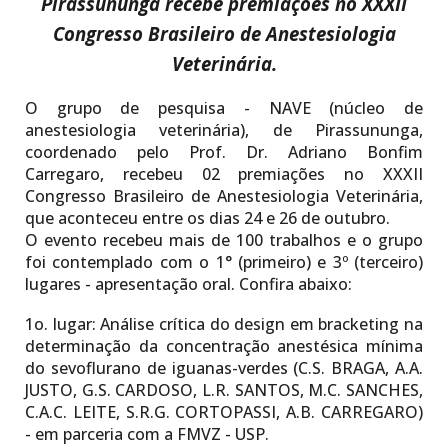
Pirassununga recebe
premiações no
XXXII
Congresso Brasileiro de Anestesiologia
Veterinária
.
O grupo de pesquisa - NAVE (núcleo de
anestesiologia veterinária), de Pirassununga,
coordenado pelo Prof. Dr. Adriano Bonfim
Carregaro, recebeu 02 premiações no XXXII
Congresso Brasileiro de Anestesiologia Veterinária,
que aconteceu entre os dias 24 e 26 de outubro.
O evento recebeu mais de 100 trabalhos e o grupo
foi contemplado com o 1° (primeiro) e 3º (terceiro)
lugares - apresentação oral. Confira abaixo:
1o. lugar:
Análise crítica do design em bracketing na
determinação da concentração anestésica mínima
do sevoflurano de iguanas-verdes (C.S. BRAGA, A.A.
JUSTO, G.S. CARDOSO, L.R. SANTOS, M.C. SANCHES,
C.A.C. LEITE, S.R.G. CORTOPASSI, A.B. CARREGARO)
- em parceria com a FMVZ - USP.