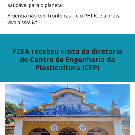
saudável para o planeta;
A ciência não tem fronteiras – e o PHIRC é a prova
viva disso! 🧪🌱
FZEA recebeu visita da diretoria
do Centro de Engenharia da
Plasticultura (CEP)