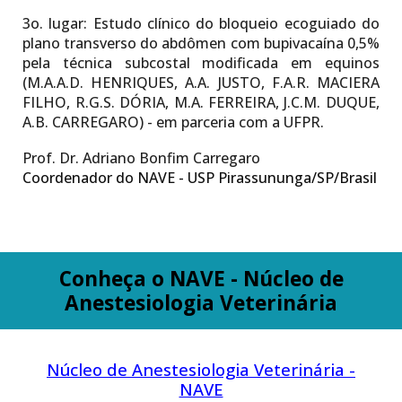
3o. lugar:
Estudo clínico do bloqueio ecoguiado do
plano transverso do abdômen com bupivacaína 0,5%
pela técnica subcostal modificada em equinos
(M.A.A.D. HENRIQUES, A.A. JUSTO, F.A.R. MACIERA
FILHO, R.G.S. DÓRIA, M.A. FERREIRA, J.C.M. DUQUE,
A.B. CARREGARO) - em parceria com a UFPR.
Prof. Dr. Adriano Bonfim Carregaro
Coordenador do NAVE - USP Pirassununga/SP/Brasil
Conheça o NAVE - Núcleo de
Anestesiologia Veterinária
Núcleo de Anestesiologia Veterinária -
NAVE