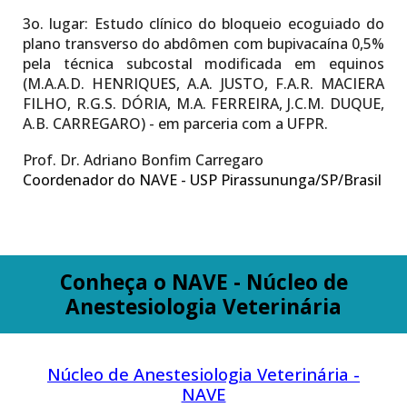
3o. lugar:
Estudo clínico do bloqueio ecoguiado do
plano transverso do abdômen com bupivacaína 0,5%
pela técnica subcostal modificada em equinos
(M.A.A.D. HENRIQUES, A.A. JUSTO, F.A.R. MACIERA
FILHO, R.G.S. DÓRIA, M.A. FERREIRA, J.C.M. DUQUE,
A.B. CARREGARO) - em parceria com a UFPR.
Prof. Dr. Adriano Bonfim Carregaro
Coordenador do NAVE - USP Pirassununga/SP/Brasil
Conheça o NAVE - Núcleo de
Anestesiologia Veterinária
Núcleo de Anestesiologia Veterinária -
NAVE