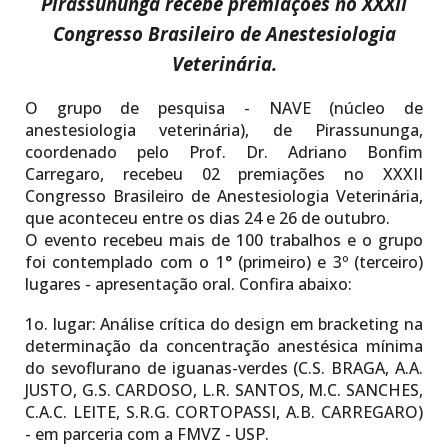
Pirassununga recebe
premiações no
XXXII
Congresso Brasileiro de Anestesiologia
Veterinária
.
O grupo de pesquisa - NAVE (núcleo de
anestesiologia veterinária), de Pirassununga,
coordenado pelo Prof. Dr. Adriano Bonfim
Carregaro, recebeu 02 premiações no XXXII
Congresso Brasileiro de Anestesiologia Veterinária,
que aconteceu entre os dias 24 e 26 de outubro.
O evento recebeu mais de 100 trabalhos e o grupo
foi contemplado com o 1° (primeiro) e 3º (terceiro)
lugares - apresentação oral. Confira abaixo:
1o. lugar:
Análise crítica do design em bracketing na
determinação da concentração anestésica mínima
do sevoflurano de iguanas-verdes (C.S. BRAGA, A.A.
JUSTO, G.S. CARDOSO, L.R. SANTOS, M.C. SANCHES,
C.A.C. LEITE, S.R.G. CORTOPASSI, A.B. CARREGARO)
- em parceria com a FMVZ - USP.