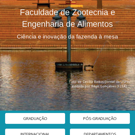
Faculdade de Zootecnia e
Engenharia de Alimentos
Ciência e inovação da fazenda à mesa
F
oto de Cecília Bastos (Jornal da USP)
editada por Régis Gonçalves (FZEA)
GRADUAÇÃO
PÓS-GRADUAÇÃO
INTERNACIONAL
DEPARTAMENTOS