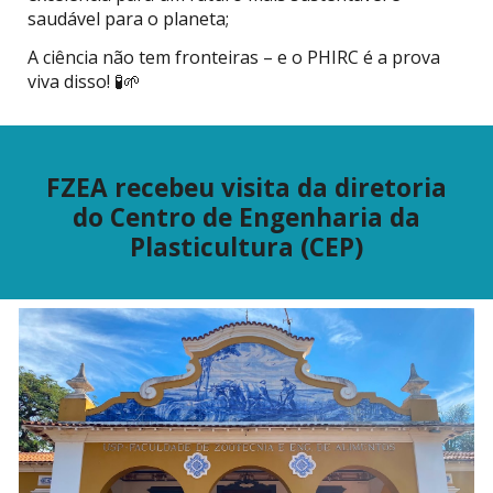
saudável para o planeta;
A ciência não tem fronteiras – e o PHIRC é a prova
viva disso! 🧪🌱
FZEA recebeu visita da diretoria
do Centro de Engenharia da
Plasticultura (CEP)