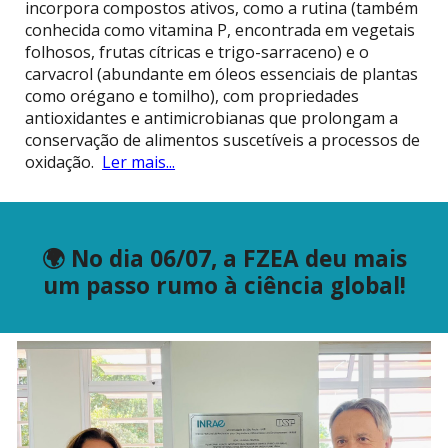
incorpora compostos ativos, como a rutina (também
conhecida como vitamina P, encontrada em vegetais
folhosos, frutas cítricas e trigo-sarraceno) e o
carvacrol (abundante em óleos essenciais de plantas
como orégano e tomilho), com propriedades
antioxidantes e antimicrobianas que prolongam a
conservação de alimentos suscetíveis a processos de
oxidação.
Ler mais...
🌍 No dia 06/07, a FZEA deu mais
um passo rumo à ciência global!