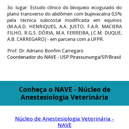
3o. lugar:
Estudo clínico do bloqueio ecoguiado do
plano transverso do abdômen com bupivacaína 0,5%
pela técnica subcostal modificada em equinos
(M.A.A.D. HENRIQUES, A.A. JUSTO, F.A.R. MACIERA
FILHO, R.G.S. DÓRIA, M.A. FERREIRA, J.C.M. DUQUE,
A.B. CARREGARO) - em parceria com a UFPR.
Prof. Dr. Adriano Bonfim Carregaro
Coordenador do NAVE - USP Pirassununga/SP/Brasil
Conheça o NAVE - Núcleo de
Anestesiologia Veterinária
Núcleo de Anestesiologia Veterinária -
NAVE