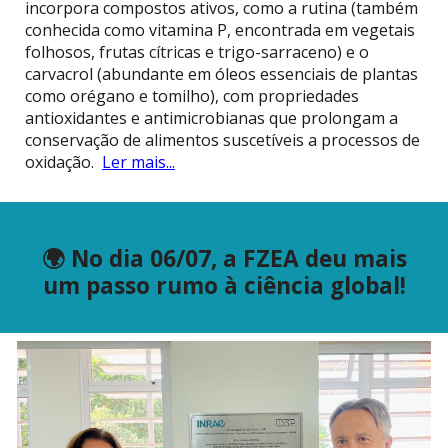
incorpora compostos ativos, como a rutina (também
conhecida como vitamina P, encontrada em vegetais
folhosos, frutas cítricas e trigo-sarraceno) e o
carvacrol (abundante em óleos essenciais de plantas
como orégano e tomilho), com propriedades
antioxidantes e antimicrobianas que prolongam a
conservação de alimentos suscetíveis a processos de
oxidação.
Ler mais...
🌍 No dia 06/07, a FZEA deu mais
um passo rumo à ciência global!