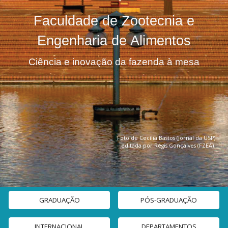
Faculdade de Zootecnia e
Engenharia de Alimentos
Ciência e inovação da fazenda à mesa
F
oto de Cecília Bastos (Jornal da USP)
editada por Régis Gonçalves (FZEA)
GRADUAÇÃO
PÓS-GRADUAÇÃO
INTERNACIONAL
DEPARTAMENTOS