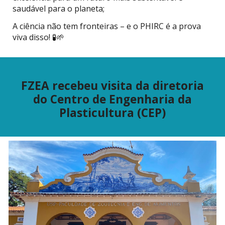
saudável para o planeta;
A ciência não tem fronteiras – e o PHIRC é a prova
viva disso! 🧪🌱
FZEA recebeu visita da diretoria
do Centro de Engenharia da
Plasticultura (CEP)