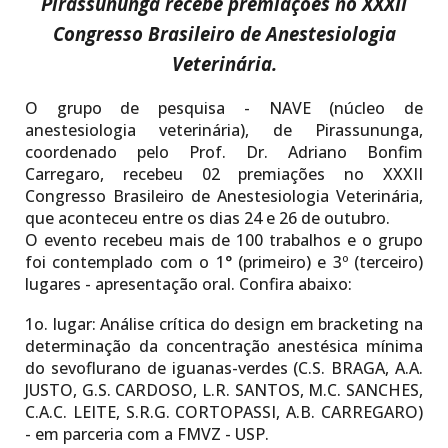
Pirassununga recebe
premiações no
XXXII
Congresso Brasileiro de Anestesiologia
Veterinária
.
O grupo de pesquisa - NAVE (núcleo de
anestesiologia veterinária), de Pirassununga,
coordenado pelo Prof. Dr. Adriano Bonfim
Carregaro, recebeu 02 premiações no XXXII
Congresso Brasileiro de Anestesiologia Veterinária,
que aconteceu entre os dias 24 e 26 de outubro.
O evento recebeu mais de 100 trabalhos e o grupo
foi contemplado com o 1° (primeiro) e 3º (terceiro)
lugares - apresentação oral. Confira abaixo:
1o. lugar:
Análise crítica do design em bracketing na
determinação da concentração anestésica mínima
do sevoflurano de iguanas-verdes (C.S. BRAGA, A.A.
JUSTO, G.S. CARDOSO, L.R. SANTOS, M.C. SANCHES,
C.A.C. LEITE, S.R.G. CORTOPASSI, A.B. CARREGARO)
- em parceria com a FMVZ - USP.