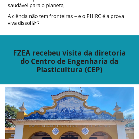
saudável para o planeta;
A ciência não tem fronteiras – e o PHIRC é a prova
viva disso! 🧪🌱
FZEA recebeu visita da diretoria
do Centro de Engenharia da
Plasticultura (CEP)