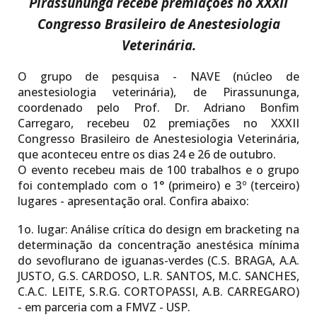
Pirassununga recebe
premiações no
XXXII
Congresso Brasileiro de Anestesiologia
Veterinária
.
O grupo de pesquisa - NAVE (núcleo de
anestesiologia veterinária), de Pirassununga,
coordenado pelo Prof. Dr. Adriano Bonfim
Carregaro, recebeu 02 premiações no XXXII
Congresso Brasileiro de Anestesiologia Veterinária,
que aconteceu entre os dias 24 e 26 de outubro.
O evento recebeu mais de 100 trabalhos e o grupo
foi contemplado com o 1° (primeiro) e 3º (terceiro)
lugares - apresentação oral. Confira abaixo:
1o. lugar:
Análise crítica do design em bracketing na
determinação da concentração anestésica mínima
do sevoflurano de iguanas-verdes (C.S. BRAGA, A.A.
JUSTO, G.S. CARDOSO, L.R. SANTOS, M.C. SANCHES,
C.A.C. LEITE, S.R.G. CORTOPASSI, A.B. CARREGARO)
- em parceria com a FMVZ - USP.