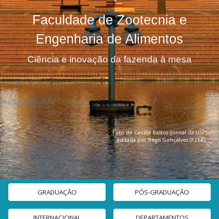
Faculdade de Zootecnia e
Engenharia de Alimentos
Ciência e inovação da fazenda à mesa
F
oto de Cecília Bastos (Jornal da USP)
editada por Régis Gonçalves (FZEA)
GRADUAÇÃO
PÓS-GRADUAÇÃO
INTERNACIONAL
DEPARTAMENTOS