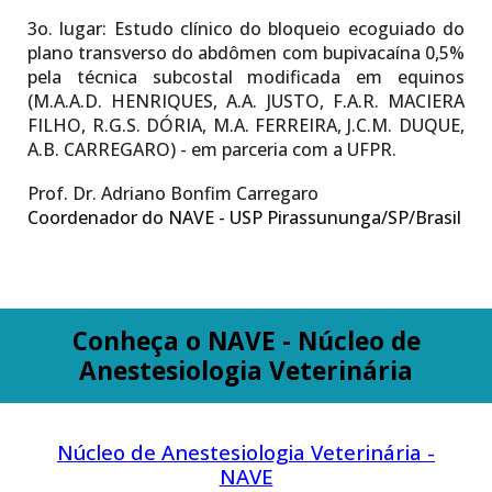
3o. lugar:
Estudo clínico do bloqueio ecoguiado do
plano transverso do abdômen com bupivacaína 0,5%
pela técnica subcostal modificada em equinos
(M.A.A.D. HENRIQUES, A.A. JUSTO, F.A.R. MACIERA
FILHO, R.G.S. DÓRIA, M.A. FERREIRA, J.C.M. DUQUE,
A.B. CARREGARO) - em parceria com a UFPR.
Prof. Dr. Adriano Bonfim Carregaro
Coordenador do NAVE - USP Pirassununga/SP/Brasil
Conheça o NAVE - Núcleo de
Anestesiologia Veterinária
Núcleo de Anestesiologia Veterinária -
NAVE