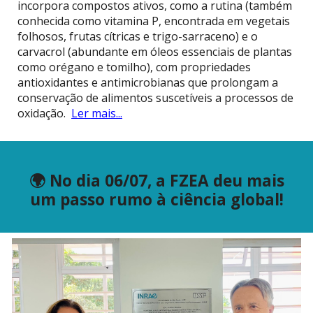
incorpora compostos ativos, como a rutina (também
conhecida como vitamina P, encontrada em vegetais
folhosos, frutas cítricas e trigo-sarraceno) e o
carvacrol (abundante em óleos essenciais de plantas
como orégano e tomilho), com propriedades
antioxidantes e antimicrobianas que prolongam a
conservação de alimentos suscetíveis a processos de
oxidação.
Ler mais...
🌍 No dia 06/07, a FZEA deu mais
um passo rumo à ciência global!