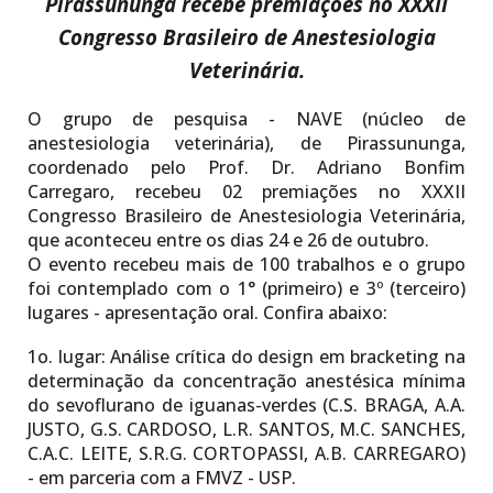
Pirassununga recebe
premiações no
XXXII
Congresso Brasileiro de Anestesiologia
Veterinária
.
O grupo de pesquisa - NAVE (núcleo de
anestesiologia veterinária), de Pirassununga,
coordenado pelo Prof. Dr. Adriano Bonfim
Carregaro, recebeu 02 premiações no XXXII
Congresso Brasileiro de Anestesiologia Veterinária,
que aconteceu entre os dias 24 e 26 de outubro.
O evento recebeu mais de 100 trabalhos e o grupo
foi contemplado com o 1° (primeiro) e 3º (terceiro)
lugares - apresentação oral. Confira abaixo:
1o. lugar:
Análise crítica do design em bracketing na
determinação da concentração anestésica mínima
do sevoflurano de iguanas-verdes (C.S. BRAGA, A.A.
JUSTO, G.S. CARDOSO, L.R. SANTOS, M.C. SANCHES,
C.A.C. LEITE, S.R.G. CORTOPASSI, A.B. CARREGARO)
- em parceria com a FMVZ - USP.