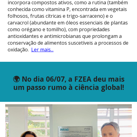
incorpora compostos ativos, como a rutina (também
conhecida como vitamina P, encontrada em vegetais
folhosos, frutas cítricas e trigo-sarraceno) e o
carvacrol (abundante em óleos essenciais de plantas
como orégano e tomilho), com propriedades
antioxidantes e antimicrobianas que prolongam a
conservação de alimentos suscetíveis a processos de
oxidação.
Ler mais...
🌍 No dia 06/07, a FZEA deu mais
um passo rumo à ciência global!