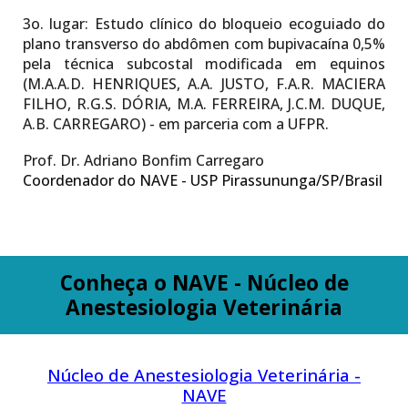
3o. lugar:
Estudo clínico do bloqueio ecoguiado do
plano transverso do abdômen com bupivacaína 0,5%
pela técnica subcostal modificada em equinos
(M.A.A.D. HENRIQUES, A.A. JUSTO, F.A.R. MACIERA
FILHO, R.G.S. DÓRIA, M.A. FERREIRA, J.C.M. DUQUE,
A.B. CARREGARO) - em parceria com a UFPR.
Prof. Dr. Adriano Bonfim Carregaro
Coordenador do NAVE - USP Pirassununga/SP/Brasil
Conheça o NAVE - Núcleo de
Anestesiologia Veterinária
Núcleo de Anestesiologia Veterinária -
NAVE