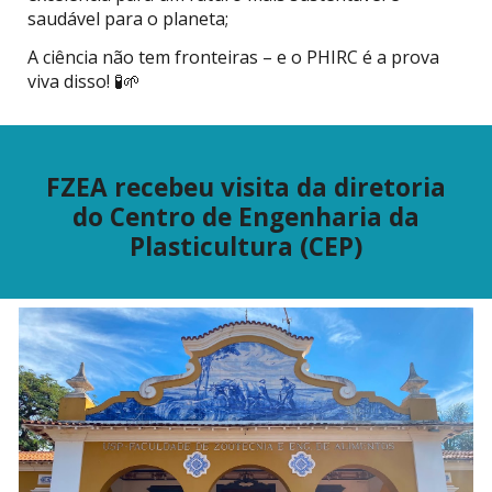
saudável para o planeta;
A ciência não tem fronteiras – e o PHIRC é a prova
viva disso! 🧪🌱
FZEA recebeu visita da diretoria
do Centro de Engenharia da
Plasticultura (CEP)