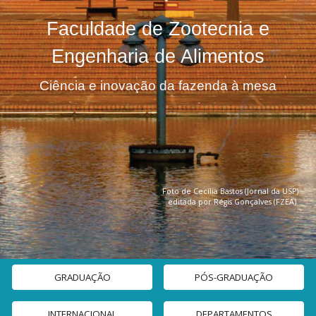
Faculdade de Zootecnia e
Engenharia de Alimentos
Ciência e inovação da fazenda à mesa
F
oto de Cecília Bastos (Jornal da USP)
editada por Régis Gonçalves (FZEA)
GRADUAÇÃO
PÓS-GRADUAÇÃO
INTERNACIONAL
DEPARTAMENTOS