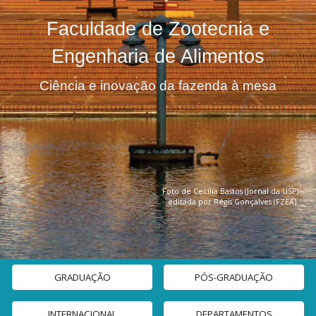
Faculdade de Zootecnia e
Engenharia de Alimentos
Ciência e inovação da fazenda à mesa
F
oto de Cecília Bastos (Jornal da USP)
editada por Régis Gonçalves (FZEA)
GRADUAÇÃO
PÓS-GRADUAÇÃO
INTERNACIONAL
DEPARTAMENTOS