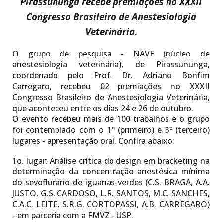
Pirassununga recebe
premiações no
XXXII
Congresso Brasileiro de Anestesiologia
Veterinária
.
O grupo de pesquisa - NAVE (núcleo de
anestesiologia veterinária), de Pirassununga,
coordenado pelo Prof. Dr. Adriano Bonfim
Carregaro, recebeu 02 premiações no XXXII
Congresso Brasileiro de Anestesiologia Veterinária,
que aconteceu entre os dias 24 e 26 de outubro.
O evento recebeu mais de 100 trabalhos e o grupo
foi contemplado com o 1° (primeiro) e 3º (terceiro)
lugares - apresentação oral. Confira abaixo:
1o. lugar:
Análise crítica do design em bracketing na
determinação da concentração anestésica mínima
do sevoflurano de iguanas-verdes (C.S. BRAGA, A.A.
JUSTO, G.S. CARDOSO, L.R. SANTOS, M.C. SANCHES,
C.A.C. LEITE, S.R.G. CORTOPASSI, A.B. CARREGARO)
- em parceria com a FMVZ - USP.