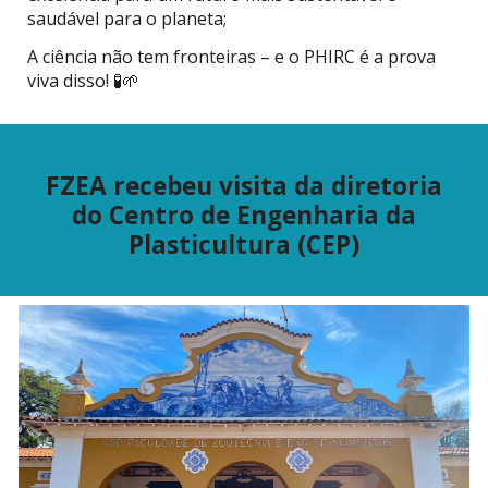
saudável para o planeta;
A ciência não tem fronteiras – e o PHIRC é a prova
viva disso! 🧪🌱
FZEA recebeu visita da diretoria
do Centro de Engenharia da
Plasticultura (CEP)