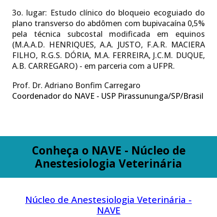
3o. lugar:
Estudo clínico do bloqueio ecoguiado do
plano transverso do abdômen com bupivacaína 0,5%
pela técnica subcostal modificada em equinos
(M.A.A.D. HENRIQUES, A.A. JUSTO, F.A.R. MACIERA
FILHO, R.G.S. DÓRIA, M.A. FERREIRA, J.C.M. DUQUE,
A.B. CARREGARO) - em parceria com a UFPR.
Prof. Dr. Adriano Bonfim Carregaro
Coordenador do NAVE - USP Pirassununga/SP/Brasil
Conheça o NAVE - Núcleo de
Anestesiologia Veterinária
Núcleo de Anestesiologia Veterinária -
NAVE