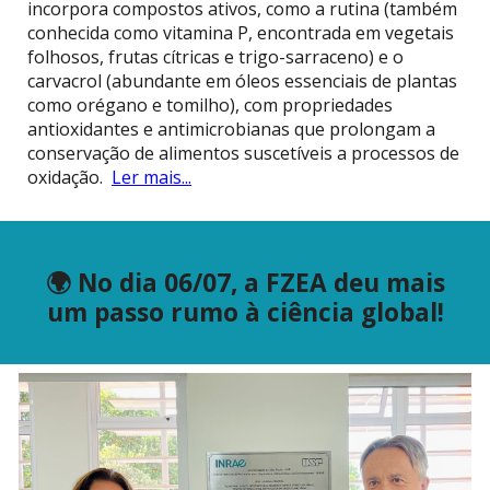
incorpora compostos ativos, como a rutina (também
conhecida como vitamina P, encontrada em vegetais
folhosos, frutas cítricas e trigo-sarraceno) e o
carvacrol (abundante em óleos essenciais de plantas
como orégano e tomilho), com propriedades
antioxidantes e antimicrobianas que prolongam a
conservação de alimentos suscetíveis a processos de
oxidação.
Ler mais...
🌍 No dia 06/07, a FZEA deu mais
um passo rumo à ciência global!